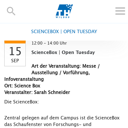
TH-
Wildau
STUDIEREN UND WEITERBILDEN
SCIENCEBOX | OPEN TUESDAY
IM STUDIUM
12:00 - 14:00 Uhr
FORSCHUNG UND TRANSFER
15
ScienceBox | Open Tuesday
ALUMNI
SEP
HOCHSCHULE
Art der Veranstaltung: Messe /
Ausstellung / Vorführung,
INTERNATIONAL
Infoveranstaltung
BESCHÄFTIGTE
Ort: Science Box
Veranstalter: Sarah Schneider
Blogs
Kontakt und Anfahrt
Webmail
Moodle
Die ScienceBox:
TH Online-Portal
Personensuche
English
Zentral gelegen auf dem Campus ist die ScienceBox
das Schaufenster von Forschungs- und