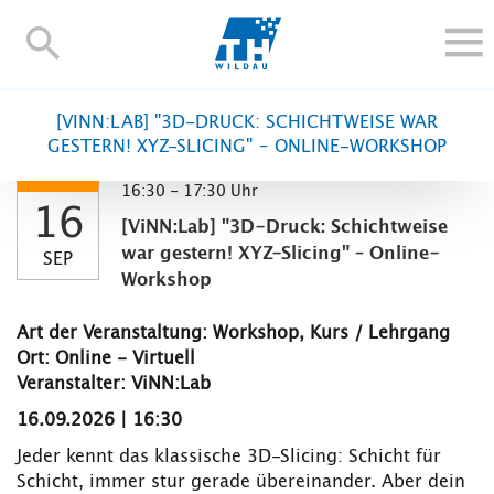
TH-
Wildau
STUDIEREN UND WEITERBILDEN
[VINN:LAB] "3D-DRUCK: SCHICHTWEISE WAR
IM STUDIUM
GESTERN! XYZ-SLICING" – ONLINE-WORKSHOP
FORSCHUNG UND TRANSFER
16:30 - 17:30 Uhr
16
ALUMNI
[ViNN:Lab] "3D-Druck: Schichtweise
HOCHSCHULE
war gestern! XYZ-Slicing" – Online-
SEP
Workshop
INTERNATIONAL
BESCHÄFTIGTE
Art der Veranstaltung: Workshop, Kurs / Lehrgang
Ort: Online - Virtuell
Blogs
Kontakt und Anfahrt
Webmail
Moodle
Veranstalter: ViNN:Lab
TH Online-Portal
Personensuche
English
16.09.2026 | 16:30
Jeder kennt das klassische 3D-Slicing: Schicht für
Schicht, immer stur gerade übereinander. Aber dein