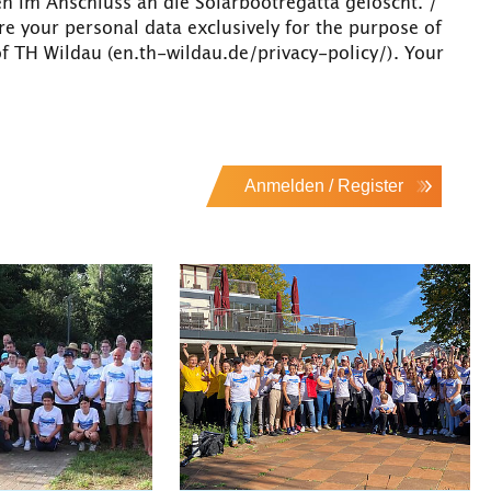
n im Anschluss an die Solarbootregatta gelöscht. /
re your personal data exclusively for the purpose of
of TH Wildau (en.th-wildau.de/privacy-policy/). Your
Anmelden / Register