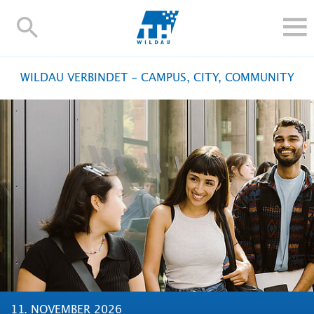
TH-
Wildau
STUDIEREN UND WEITERBILDEN
WILDAU VERBINDET - CAMPUS, CITY, COMMUNITY
IM STUDIUM
FORSCHUNG UND TRANSFER
ALUMNI
HOCHSCHULE
INTERNATIONAL
BESCHÄFTIGTE
Blogs
Kontakt und Anfahrt
Webmail
Moodle
TH Online-Portal
Personensuche
English
11. NOVEMBER 2026