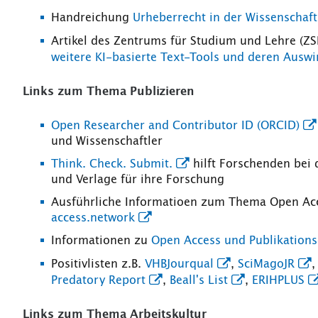
Handreichung
Urheberrecht in der Wissenschaft
Artikel des Zentrums für Studium und Lehre (Z
weitere KI-basierte Text-Tools und deren Auswi
Links zum Thema Publizieren
Open Researcher and Contributor ID (ORCID)
und Wissenschaftler
Think. Check. Submit.
hilft Forschenden bei 
und Verlage für ihre Forschung
Ausführliche Informatioen zum Thema Open Acc
access.network
Informationen zu
Open Access und Publikations
Positivlisten z.B.
VHBJourqual
,
SciMagoJR
Predatory Report
,
Beall's List
,
ERIHPLUS
Links zum Thema Arbeitskultur