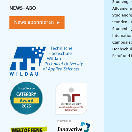
Studiengä
NEWS-ABO
Allgemein
Studienorg
News abonnieren ▸
Stunden- 
Studienbeg
Internatio
Campusle
Hochschul
Beruf und 