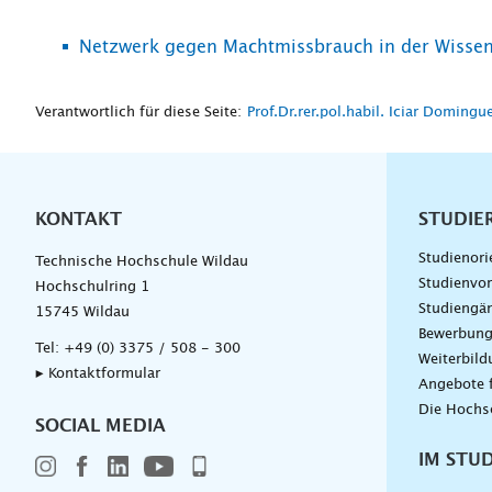
Netzwerk gegen Machtmissbrauch in der Wissen
Verantwortlich für diese Seite:
Prof.Dr.rer.pol.habil. Iciar Domingu
KONTAKT
Unterna
STUDIE
Studienori
Technische Hochschule Wildau
Studienvor
Hochschulring 1
Studiengä
15745 Wildau
Bewerbun
Tel:
+49 (0) 3375 / 508 - 300
Weiterbil
▸ Kontaktformular
Angebote 
Die Hochs
SOCIAL MEDIA
IM STU