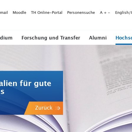
mail
Moodle
TH Online-Portal
Personensuche
A
+
-
English/
udium
Forschung und Transfer
Alumni
Hochs
lien für gute
is
Zurück