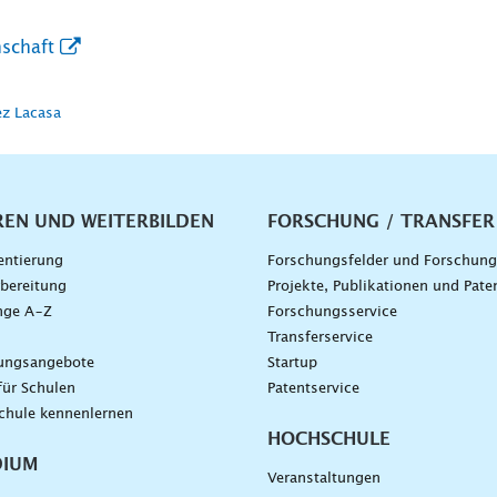
schaft
ez Lacasa
vigation
REN UND WEITERBILDEN
FORSCHUNG / TRANSFER
entierung
Forschungsfelder und Forschun
bereitung
Projekte, Publikationen und Pate
nge A–Z
Forschungsservice
g
Transferservice
dungsangebote
Startup
für Schulen
Patentservice
chule kennenlernen
HOCHSCHULE
DIUM
Veranstaltungen