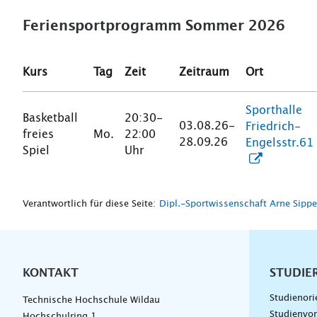
Feriensportprogramm Sommer 2026
Kurs
Tag
Zeit
Zeitraum
Ort
Sporthalle
Basketball
20:30-
03.08.26-
Friedrich-
freies
Mo.
22:00
28.09.26
Engelsstr.61
Spiel
Uhr
Verantwortlich für diese Seite:
Dipl.-Sportwissenschaft Arne Sippe
KONTAKT
Unterna
STUDIE
Studienori
Technische Hochschule Wildau
Studienvor
Hochschulring 1