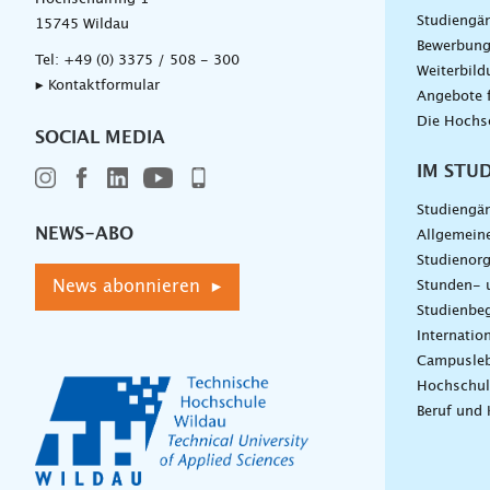
Studiengä
15745 Wildau
Bewerbun
Tel:
+49 (0) 3375 / 508 - 300
Weiterbil
▸ Kontaktformular
Angebote 
Die Hochs
SOCIAL MEDIA
IM STU
Studiengä
NEWS-ABO
Allgemein
Studienorg
News abonnieren ▸
Stunden- 
Studienbeg
Internatio
Campusle
Hochschul
Beruf und 