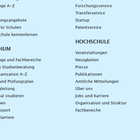
nge A–Z
Forschungsservice
g
Transferservice
dungsangebote
Startup
für Schulen
Patentservice
chule kennenlernen
HOCHSCHULE
DIUM
Veranstaltungen
nge und Fachbereiche
Neuigkeiten
e Studienberatung
Presse
anisation A-Z
Publikationen
und Prüfungsplan
Amtliche Mitteilungen
leitung
Über uns
nal studieren
Jobs und Karriere
ben
Organisation und Struktur
sport
Fachbereiche
Karriere