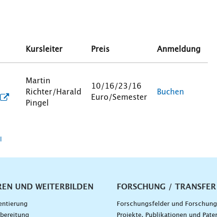
Kursleiter
Preis
Anmeldung
Martin
10/16/23/16
Richter/Harald
Buchen
Euro/Semester
Pingel
l
vigation
REN UND WEITERBILDEN
FORSCHUNG / TRANSFER
entierung
Forschungsfelder und Forschun
bereitung
Projekte, Publikationen und Pate