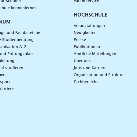
für Schulen
Patentservice
chule kennenlernen
HOCHSCHULE
DIUM
Veranstaltungen
nge und Fachbereiche
Neuigkeiten
e Studienberatung
Presse
anisation A-Z
Publikationen
und Prüfungsplan
Amtliche Mitteilungen
leitung
Über uns
nal studieren
Jobs und Karriere
ben
Organisation und Struktur
sport
Fachbereiche
Karriere