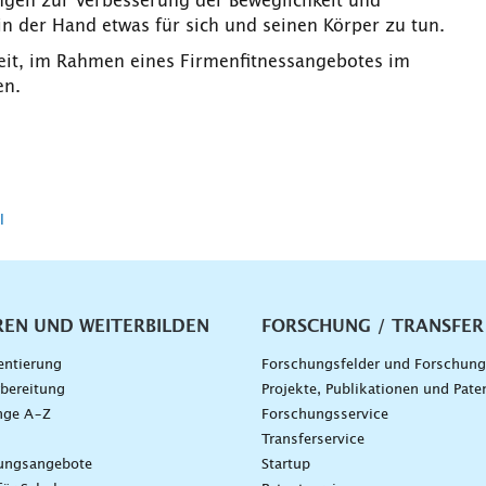
gen zur Verbesserung der Beweglichkeit und
in der Hand etwas für sich und seinen Körper zu tun.
keit, im Rahmen eines Firmenfitnessangebotes im
en.
l
vigation
REN UND WEITERBILDEN
FORSCHUNG / TRANSFER
entierung
Forschungsfelder und Forschun
bereitung
Projekte, Publikationen und Pate
nge A–Z
Forschungsservice
g
Transferservice
dungsangebote
Startup