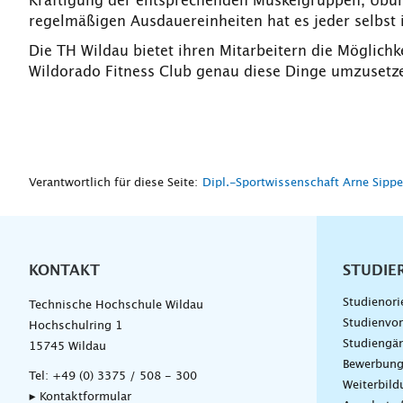
Kräftigung der entsprechenden Muskelgruppen, Übun
regelmäßigen Ausdauereinheiten hat es jeder selbst 
Die TH Wildau bietet ihren Mitarbeitern die Möglich
Wildorado Fitness Club genau diese Dinge umzusetz
Verantwortlich für diese Seite:
Dipl.-Sportwissenschaft Arne Sippe
KONTAKT
Unterna
STUDIE
Studienori
Technische Hochschule Wildau
Studienvor
Hochschulring 1
Studiengä
15745 Wildau
Bewerbun
Tel:
+49 (0) 3375 / 508 - 300
Weiterbil
▸ Kontaktformular