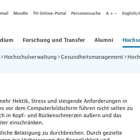
mail
Moodle
TH Online-Portal
Personensuche
A
+
-
English/
udium
Forschung und Transfer
Alumni
Hochs
Hochschulverwaltung
Gesundheitsmanagement
Hoch
mehr Hektik, Stress und steigende Anforderungen in
ens vor dem Computerbildschirm führen nicht selten zu
ich in Kopf- und Rückenschmerzen äußern und das
iter einschränken.
tliche Betätigung zu durchbrechen. Durch gezielte