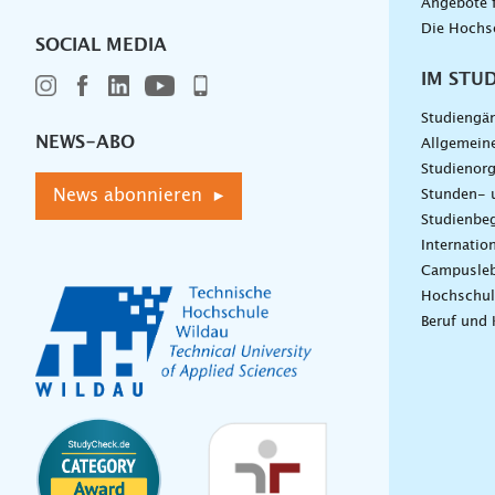
Angebote 
Die Hochs
SOCIAL MEDIA
IM STU
Studiengä
NEWS-ABO
Allgemein
Studienorg
News abonnieren ▸
Stunden- 
Studienbeg
Internatio
Campusle
Hochschul
Beruf und 