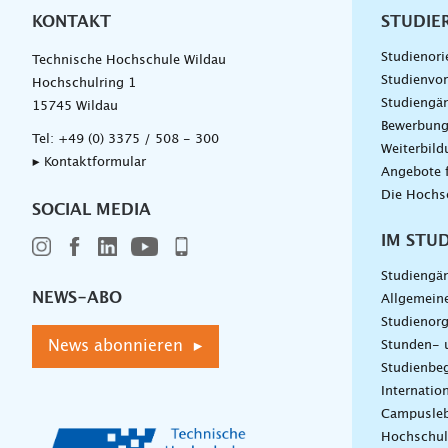
KONTAKT
Unterna
STUDIE
Studienori
Technische Hochschule Wildau
Studienvor
Hochschulring 1
Studiengä
15745 Wildau
Bewerbun
Tel:
+49 (0) 3375 / 508 - 300
Weiterbil
▸ Kontaktformular
Angebote 
Die Hochs
SOCIAL MEDIA
IM STU
Studiengä
NEWS-ABO
Allgemein
Studienorg
News abonnieren ▸
Stunden- 
Studienbeg
Internatio
Campusle
Hochschul