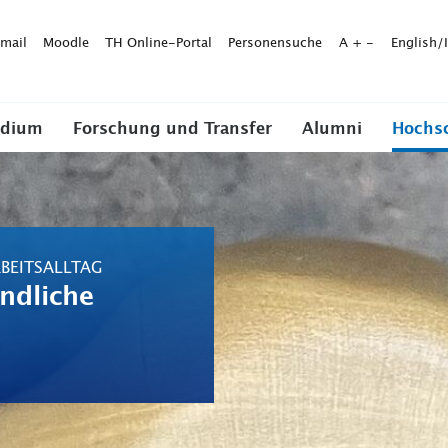
mail
Moodle
TH Online-Portal
Personensuche
A
+
-
English/
udium
Forschung und Transfer
Alumni
Hochs
BEITSALLTAG
undliche