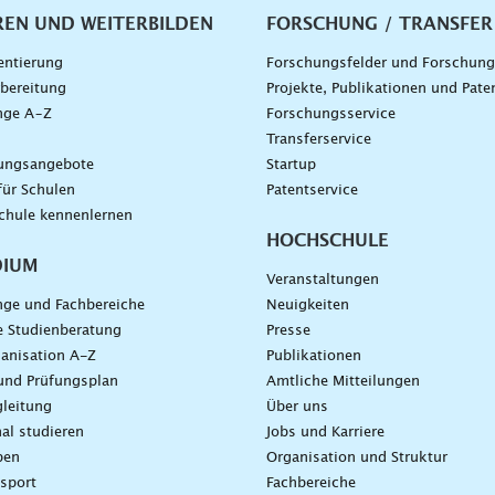
vigation
REN UND WEITERBILDEN
FORSCHUNG / TRANSFER
entierung
Forschungsfelder und Forschun
bereitung
Projekte, Publikationen und Pate
nge A–Z
Forschungsservice
g
Transferservice
dungsangebote
Startup
für Schulen
Patentservice
chule kennenlernen
HOCHSCHULE
DIUM
Veranstaltungen
nge und Fachbereiche
Neuigkeiten
e Studienberatung
Presse
anisation A-Z
Publikationen
und Prüfungsplan
Amtliche Mitteilungen
leitung
Über uns
nal studieren
Jobs und Karriere
ben
Organisation und Struktur
sport
Fachbereiche