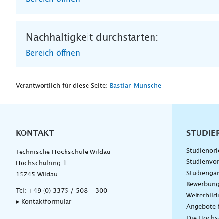
Nachhaltigkeit durchstarten:
Bereich öffnen
Verantwortlich für diese Seite:
Bastian Munsche
KONTAKT
Unterna
STUDIE
Studienori
Technische Hochschule Wildau
Studienvor
Hochschulring 1
Studiengä
15745 Wildau
Bewerbun
Tel:
+49 (0) 3375 / 508 - 300
Weiterbil
▸ Kontaktformular
Angebote 
Die Hochs