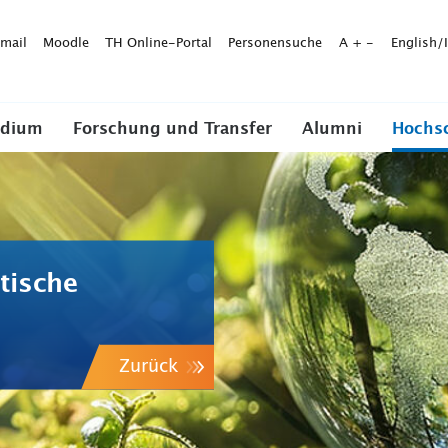
mail
Moodle
TH Online-Portal
Personensuche
A
+
-
English/
udium
Forschung und Transfer
Alumni
Hochs
tische
Zurück