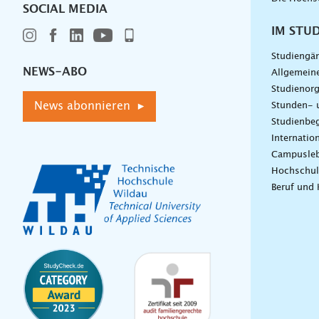
SOCIAL MEDIA
IM STU
Studiengä
NEWS-ABO
Allgemein
Studienorg
News abonnieren ▸
Stunden- 
Studienbeg
Internatio
Campusle
Hochschul
Beruf und 