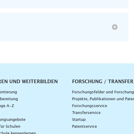
vigation
REN UND WEITERBILDEN
FORSCHUNG / TRANSFER
entierung
Forschungsfelder und Forschun
bereitung
Projekte, Publikationen und Pate
nge A–Z
Forschungsservice
g
Transferservice
dungsangebote
Startup
für Schulen
Patentservice
chule kennenlernen