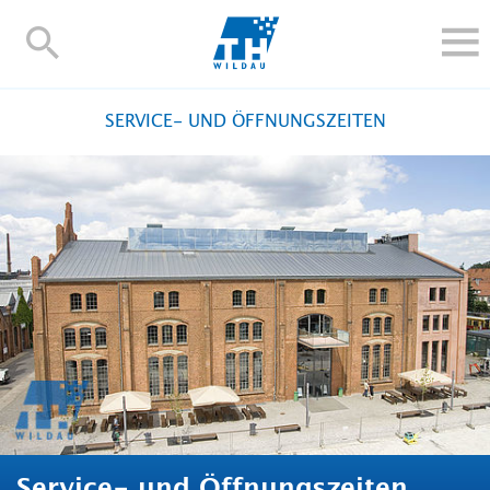
TH-
Wildau
STUDIEREN UND WEITERBILDEN
SERVICE- UND ÖFFNUNGSZEITEN
IM STUDIUM
FORSCHUNG UND TRANSFER
ALUMNI
HOCHSCHULE
INTERNATIONAL
BESCHÄFTIGTE
Blogs
Kontakt und Anfahrt
Webmail
Moodle
TH Online-Portal
Personensuche
English
Service- und Öffnungszeiten