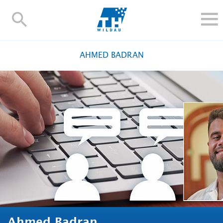
TH-
Wildau
STUDIEREN UND WEITERBILDEN
AHMED BADRAN
IM STUDIUM
FORSCHUNG UND TRANSFER
ALUMNI
HOCHSCHULE
INTERNATIONAL
BESCHÄFTIGTE
Blogs
Kontakt und Anfahrt
Webmail
Moodle
TH Online-Portal
Personensuche
English
Ahmed Badran