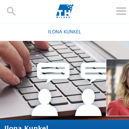
TH-
Wildau
STUDIEREN UND WEITERBILDEN
ILONA KUNKEL
IM STUDIUM
FORSCHUNG UND TRANSFER
ALUMNI
HOCHSCHULE
INTERNATIONAL
BESCHÄFTIGTE
Blogs
Kontakt und Anfahrt
Webmail
Moodle
TH Online-Portal
Personensuche
English
Ilona Kunkel