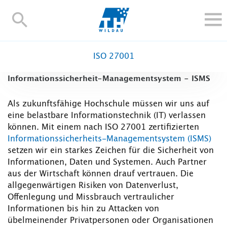
TH-
Wildau
STUDIEREN UND WEITERBILDEN
ISO 27001
IM STUDIUM
Informationssicherheit-Managementsystem - ISMS
FORSCHUNG UND TRANSFER
ALUMNI
Als zukunftsfähige Hochschule müssen wir uns auf
eine belastbare Informationstechnik (IT) verlassen
HOCHSCHULE
können. Mit einem nach ISO 27001 zertifizierten
INTERNATIONAL
Informationssicherheits-Managementsystem (ISMS)
BESCHÄFTIGTE
setzen wir ein starkes Zeichen für die Sicherheit von
Informationen, Daten und Systemen. Auch Partner
Blogs
Kontakt und Anfahrt
Webmail
Moodle
aus der Wirtschaft können drauf vertrauen. Die
TH Online-Portal
Personensuche
English
allgegenwärtigen Risiken von Datenverlust,
Offenlegung und Missbrauch vertraulicher
Informationen bis hin zu Attacken von
übelmeinender Privatpersonen oder Organisationen