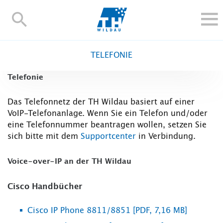
TH-
Wildau
STUDIEREN UND WEITERBILDEN
TELEFONIE
IM STUDIUM
Telefonie
FORSCHUNG UND TRANSFER
ALUMNI
Das Telefonnetz der TH Wildau basiert auf einer
VoIP-Telefonanlage. Wenn Sie ein Telefon und/oder
HOCHSCHULE
eine Telefonnummer beantragen wollen, setzen Sie
INTERNATIONAL
sich bitte mit dem
Supportcenter
in Verbindung.
BESCHÄFTIGTE
Voice-over-IP an der TH Wildau
Blogs
Kontakt und Anfahrt
Webmail
Moodle
TH Online-Portal
Personensuche
English
Cisco Handbücher
Cisco IP Phone 8811/8851 [PDF, 7,16 MB]