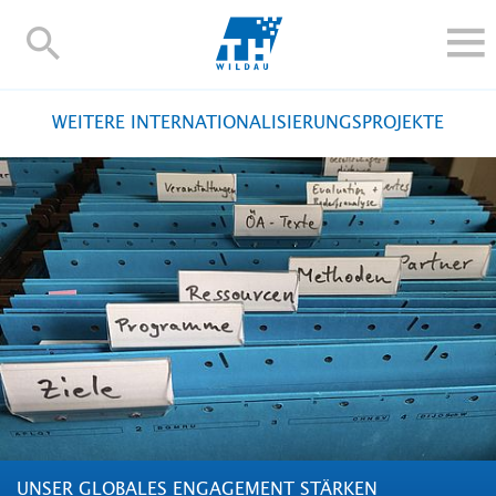
TH-
Wildau
STUDIEREN UND WEITERBILDEN
WEITERE INTERNATIONALISIERUNGSPROJEKTE
IM STUDIUM
FORSCHUNG UND TRANSFER
ALUMNI
HOCHSCHULE
INTERNATIONAL
BESCHÄFTIGTE
Blogs
Kontakt und Anfahrt
Webmail
Moodle
TH Online-Portal
Personensuche
English
UNSER GLOBALES ENGAGEMENT STÄRKEN