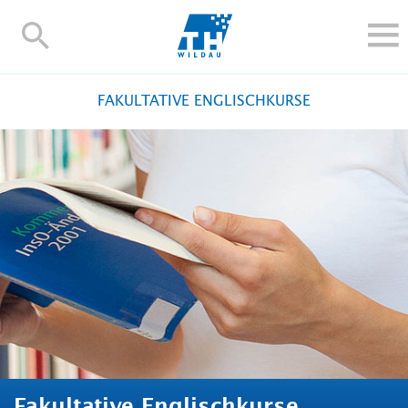
TH-
Wildau
STUDIEREN UND WEITERBILDEN
FAKULTATIVE ENGLISCHKURSE
IM STUDIUM
FORSCHUNG UND TRANSFER
ALUMNI
HOCHSCHULE
INTERNATIONAL
BESCHÄFTIGTE
Blogs
Kontakt und Anfahrt
Webmail
Moodle
TH Online-Portal
Personensuche
English
Fakultative Englischkurse