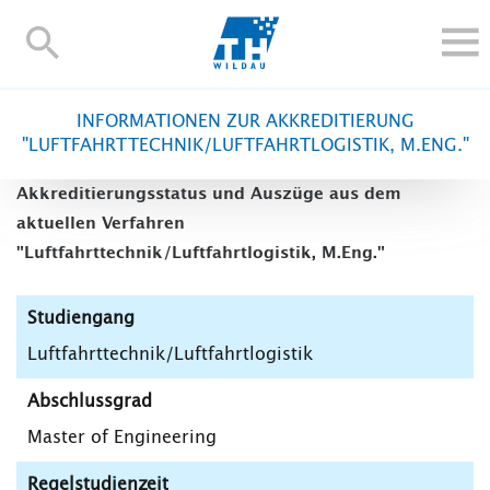
TH-
Wildau
STUDIEREN UND WEITERBILDEN
INFORMATIONEN ZUR AKKREDITIERUNG
IM STUDIUM
"LUFTFAHRTTECHNIK/LUFTFAHRTLOGISTIK, M.ENG."
FORSCHUNG UND TRANSFER
Akkreditierungsstatus und Auszüge aus dem
ALUMNI
aktuellen Verfahren
HOCHSCHULE
"Luftfahrttechnik/Luftfahrtlogistik, M.Eng."
INTERNATIONAL
Studiengang
BESCHÄFTIGTE
Luftfahrttechnik/Luftfahrtlogistik
Blogs
Kontakt und Anfahrt
Webmail
Moodle
TH Online-Portal
Personensuche
English
Abschlussgrad
Master of Engineering
Regelstudienzeit