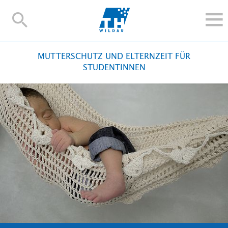
TH-
Wildau
STUDIEREN UND WEITERBILDEN
MUTTERSCHUTZ UND ELTERNZEIT FÜR
IM STUDIUM
STUDENTINNEN
FORSCHUNG UND TRANSFER
ALUMNI
HOCHSCHULE
INTERNATIONAL
BESCHÄFTIGTE
Blogs
Kontakt und Anfahrt
Webmail
Moodle
TH Online-Portal
Personensuche
English