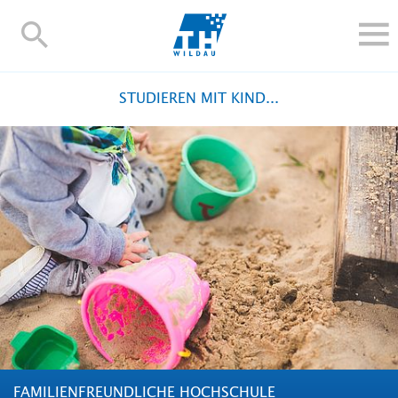
TH-
Wildau
STUDIEREN UND WEITERBILDEN
STUDIEREN MIT KIND...
IM STUDIUM
FORSCHUNG UND TRANSFER
ALUMNI
HOCHSCHULE
INTERNATIONAL
BESCHÄFTIGTE
Blogs
Kontakt und Anfahrt
Webmail
Moodle
TH Online-Portal
Personensuche
English
FAMILIENFREUNDLICHE HOCHSCHULE