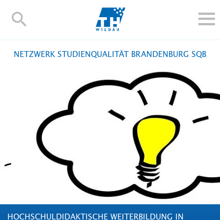
TH-
Wildau
STUDIEREN UND WEITERBILDEN
NETZWERK STUDIENQUALITÄT BRANDENBURG SQB
IM STUDIUM
FORSCHUNG UND TRANSFER
ALUMNI
HOCHSCHULE
INTERNATIONAL
BESCHÄFTIGTE
Blogs
Kontakt und Anfahrt
Webmail
Moodle
TH Online-Portal
Personensuche
English
HOCHSCHULDIDAKTISCHE WEITERBILDUNG IN