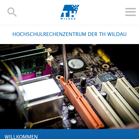
TH-
Wildau
STUDIEREN UND WEITERBILDEN
HOCHSCHULRECHENZENTRUM DER TH WILDAU
IM STUDIUM
FORSCHUNG UND TRANSFER
ALUMNI
HOCHSCHULE
INTERNATIONAL
BESCHÄFTIGTE
Blogs
Kontakt und Anfahrt
Webmail
Moodle
TH Online-Portal
Personensuche
English
WILLKOMMEN