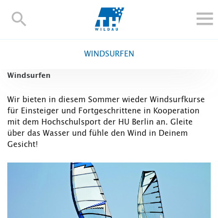
TH-
Wildau
STUDIEREN UND WEITERBILDEN
WINDSURFEN
IM STUDIUM
Windsurfen
FORSCHUNG UND TRANSFER
ALUMNI
Wir bieten in diesem Sommer wieder Windsurfkurse
für Einsteiger und Fortgeschrittene in Kooperation
HOCHSCHULE
mit dem Hochschulsport der HU Berlin an. Gleite
INTERNATIONAL
über das Wasser und fühle den Wind in Deinem
BESCHÄFTIGTE
Gesicht!
Blogs
Kontakt und Anfahrt
Webmail
Moodle
TH Online-Portal
Personensuche
English