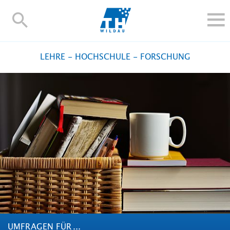
TH-
Wildau
STUDIEREN UND WEITERBILDEN
LEHRE - HOCHSCHULE - FORSCHUNG
IM STUDIUM
FORSCHUNG UND TRANSFER
ALUMNI
HOCHSCHULE
INTERNATIONAL
BESCHÄFTIGTE
Blogs
Kontakt und Anfahrt
Webmail
Moodle
TH Online-Portal
Personensuche
English
UMFRAGEN FÜR ...