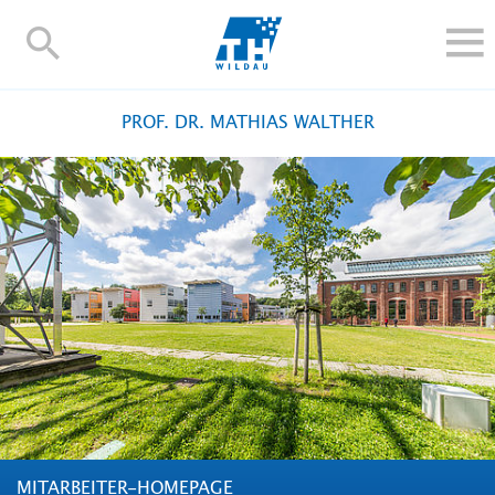
TH-
Wildau
STUDIEREN UND WEITERBILDEN
PROF. DR. MATHIAS WALTHER
IM STUDIUM
FORSCHUNG UND TRANSFER
ALUMNI
HOCHSCHULE
INTERNATIONAL
BESCHÄFTIGTE
Blogs
Kontakt und Anfahrt
Webmail
Moodle
TH Online-Portal
Personensuche
English
MITARBEITER-HOMEPAGE