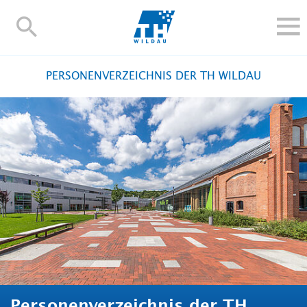
TH-
Wildau
STUDIEREN UND WEITERBILDEN
PERSONENVERZEICHNIS DER TH WILDAU
IM STUDIUM
FORSCHUNG UND TRANSFER
ALUMNI
HOCHSCHULE
INTERNATIONAL
BESCHÄFTIGTE
Blogs
Kontakt und Anfahrt
Webmail
Moodle
TH Online-Portal
Personensuche
English
Personenverzeichnis der TH