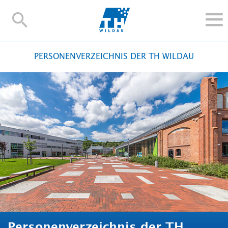
TH-
Wildau
STUDIEREN UND WEITERBILDEN
PERSONENVERZEICHNIS DER TH WILDAU
IM STUDIUM
FORSCHUNG UND TRANSFER
ALUMNI
HOCHSCHULE
INTERNATIONAL
BESCHÄFTIGTE
Blogs
Kontakt und Anfahrt
Webmail
Moodle
TH Online-Portal
Personensuche
English
Personenverzeichnis der TH