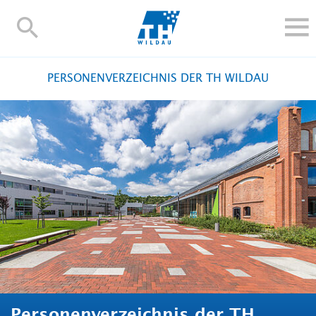
TH-
Wildau
STUDIEREN UND WEITERBILDEN
PERSONENVERZEICHNIS DER TH WILDAU
IM STUDIUM
FORSCHUNG UND TRANSFER
ALUMNI
HOCHSCHULE
INTERNATIONAL
BESCHÄFTIGTE
Blogs
Kontakt und Anfahrt
Webmail
Moodle
TH Online-Portal
Personensuche
English
Personenverzeichnis der TH