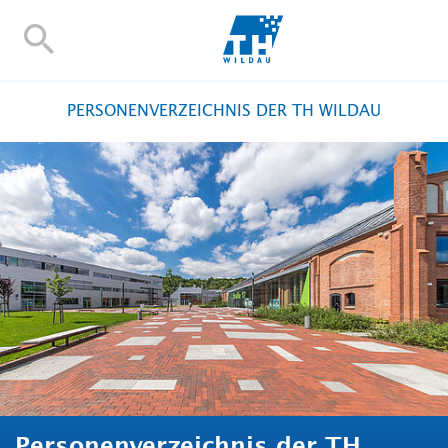
TH-
Wildau
STUDIEREN UND WEITERBILDEN
PERSONENVERZEICHNIS DER TH WILDAU
IM STUDIUM
FORSCHUNG UND TRANSFER
ALUMNI
HOCHSCHULE
INTERNATIONAL
BESCHÄFTIGTE
Blogs
Kontakt und Anfahrt
Webmail
Moodle
TH Online-Portal
Personensuche
English
Personenverzeichnis der TH