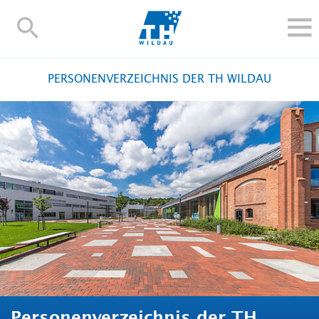
TH-
Wildau
STUDIEREN UND WEITERBILDEN
PERSONENVERZEICHNIS DER TH WILDAU
IM STUDIUM
FORSCHUNG UND TRANSFER
ALUMNI
HOCHSCHULE
INTERNATIONAL
BESCHÄFTIGTE
Blogs
Kontakt und Anfahrt
Webmail
Moodle
TH Online-Portal
Personensuche
English
Personenverzeichnis der TH