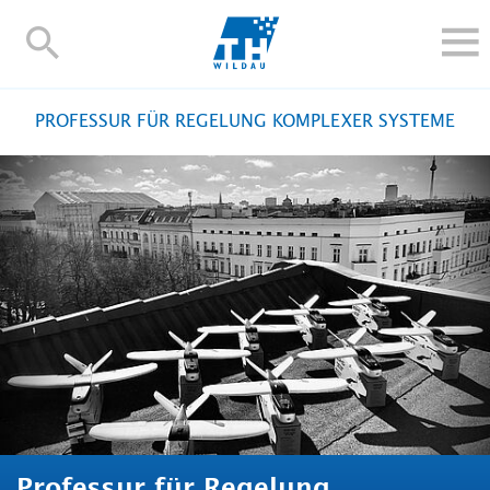
TH-
Wildau
STUDIEREN UND WEITERBILDEN
PROFESSUR FÜR REGELUNG KOMPLEXER SYSTEME
IM STUDIUM
FORSCHUNG UND TRANSFER
ALUMNI
HOCHSCHULE
INTERNATIONAL
BESCHÄFTIGTE
Blogs
Kontakt und Anfahrt
Webmail
Moodle
TH Online-Portal
Personensuche
English
Professur für Regelung