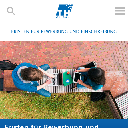
TH-
Wildau
STUDIEREN UND WEITERBILDEN
FRISTEN FÜR BEWERBUNG UND EINSCHREIBUNG
IM STUDIUM
FORSCHUNG UND TRANSFER
ALUMNI
HOCHSCHULE
INTERNATIONAL
BESCHÄFTIGTE
Blogs
Kontakt und Anfahrt
Webmail
Moodle
TH Online-Portal
Personensuche
English
Fristen für Bewerbung und