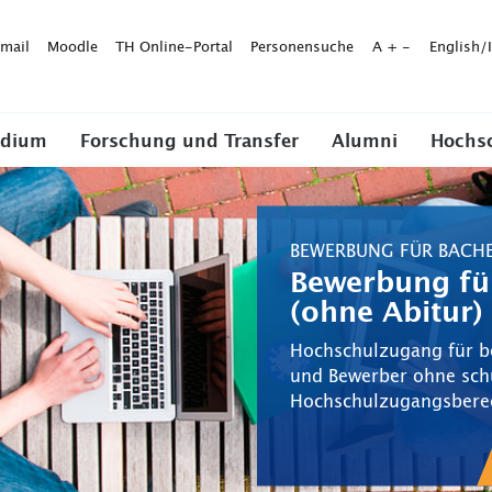
mail
Moodle
TH Online-Portal
Personensuche
A
+
-
English/
udium
Forschung und Transfer
Alumni
Hochs
BEWERBUNG FÜR BACH
Bewerbung für
(ohne Abitur)
Hochschulzugang für be
und Bewerber ohne sch
Hochschulzugangsbere