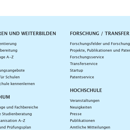
vigation
REN UND WEITERBILDEN
FORSCHUNG / TRANSFER
entierung
Forschungsfelder und Forschun
bereitung
Projekte, Publikationen und Pate
nge A–Z
Forschungsservice
g
Transferservice
dungsangebote
Startup
für Schulen
Patentservice
chule kennenlernen
HOCHSCHULE
DIUM
Veranstaltungen
nge und Fachbereiche
Neuigkeiten
e Studienberatung
Presse
anisation A-Z
Publikationen
und Prüfungsplan
Amtliche Mitteilungen