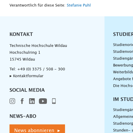
Verantwortlich für diese Seite:
Stefanie Puhl
KONTAKT
Unterna
STUDIE
Studienori
Technische Hochschule Wildau
Studienvor
Hochschulring 1
Studiengä
15745 Wildau
Bewerbun
Tel:
+49 (0) 3375 / 508 - 300
Weiterbil
▸ Kontaktformular
Angebote 
Die Hochs
SOCIAL MEDIA
IM STU
Studiengä
NEWS-ABO
Allgemein
Studienorg
News abonnieren ▸
Stunden- 