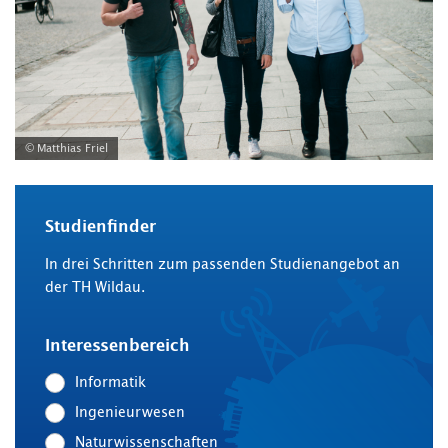
© Matthias Friel
Studienfinder
In drei Schritten zum passenden Studienangebot an
der TH Wildau.
Interessenbereich
Informatik
Ingenieurwesen
Naturwissenschaften