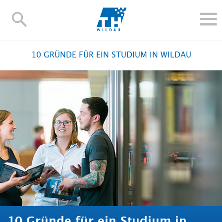
TH-
Wildau
STUDIEREN UND WEITERBILDEN
10 GRÜNDE FÜR EIN STUDIUM IN WILDAU
IM STUDIUM
FORSCHUNG UND TRANSFER
ALUMNI
HOCHSCHULE
INTERNATIONAL
BESCHÄFTIGTE
Blogs
Kontakt und Anfahrt
Webmail
Moodle
TH Online-Portal
Personensuche
English
10 Gründe für ein Studium in