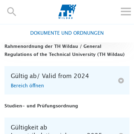
TH-
Wildau
STUDIEREN UND WEITERBILDEN
DOKUMENTE UND ORDNUNGEN
IM STUDIUM
Rahmenordnung der TH Wildau / General
FORSCHUNG UND TRANSFER
Regulations of the Technical University (TH Wildau)
ALUMNI
HOCHSCHULE
Gültig ab/ Valid from 2024
INTERNATIONAL
Bereich öffnen
BESCHÄFTIGTE
Blogs
Kontakt und Anfahrt
Webmail
Moodle
Studien- und Prüfungsordnung
TH Online-Portal
Personensuche
English
Gültigkeit ab