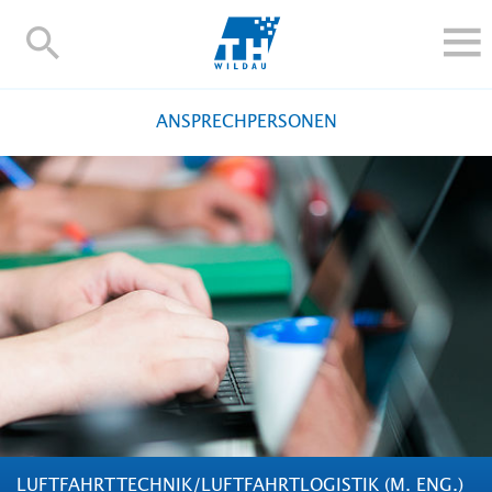
TH-
Wildau
STUDIEREN UND WEITERBILDEN
ANSPRECHPERSONEN
IM STUDIUM
FORSCHUNG UND TRANSFER
ALUMNI
HOCHSCHULE
INTERNATIONAL
BESCHÄFTIGTE
Blogs
Kontakt und Anfahrt
Webmail
Moodle
TH Online-Portal
Personensuche
English
LUFTFAHRTTECHNIK/LUFTFAHRTLOGISTIK (M. ENG.)