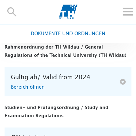
TH-
Wildau
STUDIEREN UND WEITERBILDEN
DOKUMENTE UND ORDNUNGEN
IM STUDIUM
Rahmenordnung der TH Wildau / General
FORSCHUNG UND TRANSFER
Regulations of the Technical University (TH Wildau)
ALUMNI
HOCHSCHULE
Gültig ab/ Valid from 2024
INTERNATIONAL
Bereich öffnen
BESCHÄFTIGTE
Blogs
Kontakt und Anfahrt
Webmail
Moodle
Studien- und Prüfungsordnung / Study and
TH Online-Portal
Personensuche
English
Examination Regulations