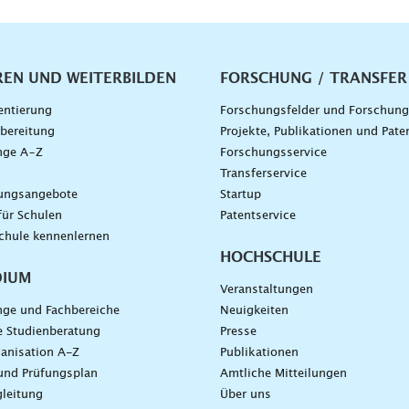
vigation
REN UND WEITERBILDEN
FORSCHUNG / TRANSFER
entierung
Forschungsfelder und Forschun
bereitung
Projekte, Publikationen und Pate
nge A–Z
Forschungsservice
g
Transferservice
dungsangebote
Startup
für Schulen
Patentservice
chule kennenlernen
HOCHSCHULE
DIUM
Veranstaltungen
nge und Fachbereiche
Neuigkeiten
e Studienberatung
Presse
anisation A-Z
Publikationen
und Prüfungsplan
Amtliche Mitteilungen
leitung
Über uns