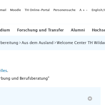
mail
Moodle
TH Online-Portal
Personensuche
A
+
-
English/
udium
Forschung und Transfer
Alumni
Hochs
rbereitung
Aus dem Ausland
Welcome Center TH Wilda
lles
.
rbung und Berufsberatung"