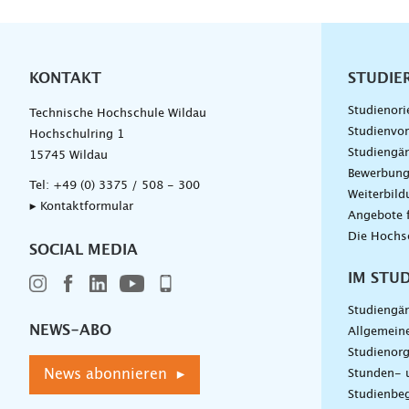
KONTAKT
Unterna
STUDIE
Studienori
Technische Hochschule Wildau
Studienvor
Hochschulring 1
Studiengä
15745 Wildau
Bewerbun
Tel:
+49 (0) 3375 / 508 - 300
Weiterbil
▸ Kontaktformular
Angebote 
Die Hochs
SOCIAL MEDIA
IM STU
Studiengä
NEWS-ABO
Allgemein
Studienorg
News abonnieren ▸
Stunden- 
Studienbeg