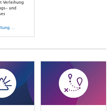
t Verleihung
ngs- und
ses
altung …