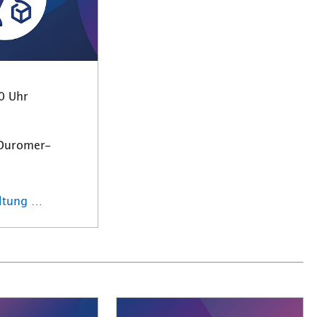
0 Uhr
 Duromer-
altung …