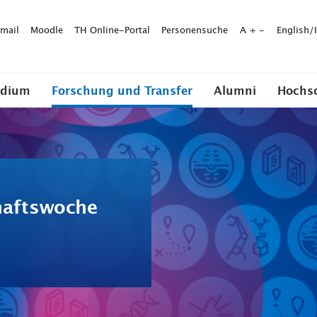
mail
Moodle
TH Online-Portal
Personensuche
A
+
-
English/
udium
Forschung und Transfer
Alumni
Hochs
haftswoche