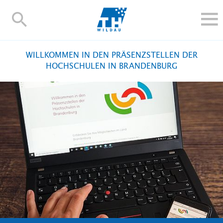
TH-
Wildau
STUDIEREN UND WEITERBILDEN
WILLKOMMEN IN DEN PRÄSENZSTELLEN DER
IM STUDIUM
HOCHSCHULEN IN BRANDENBURG
FORSCHUNG UND TRANSFER
ALUMNI
HOCHSCHULE
INTERNATIONAL
BESCHÄFTIGTE
Blogs
Kontakt und Anfahrt
Webmail
Moodle
TH Online-Portal
Personensuche
English