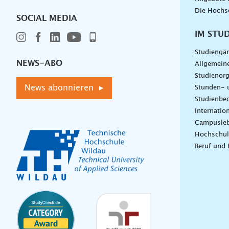
Die Hochs
SOCIAL MEDIA
IM STU
Studiengä
NEWS-ABO
Allgemein
Studienorg
News abonnieren ▸
Stunden- 
Studienbeg
Internatio
Campusle
Hochschul
Beruf und 