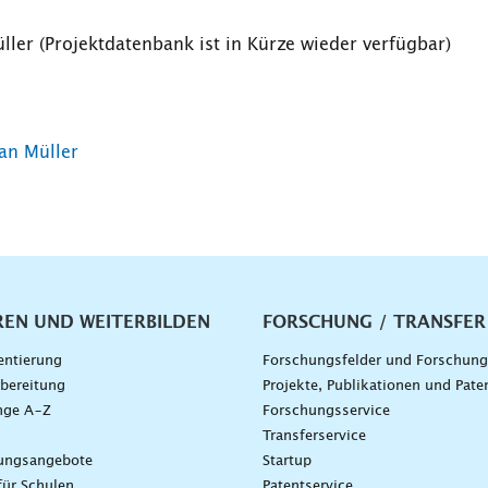
ller (Projektdatenbank ist in Kürze wieder verfügbar)
ian Müller
vigation
REN UND WEITERBILDEN
FORSCHUNG / TRANSFER
entierung
Forschungsfelder und Forschun
bereitung
Projekte, Publikationen und Pate
nge A–Z
Forschungsservice
g
Transferservice
dungsangebote
Startup
für Schulen
Patentservice