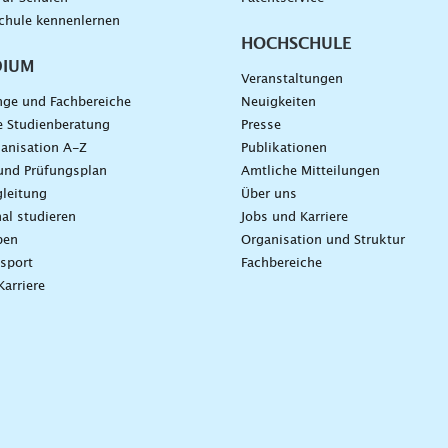
chule kennenlernen
HOCHSCHULE
DIUM
Veranstaltungen
nge und Fachbereiche
Neuigkeiten
e Studienberatung
Presse
anisation A-Z
Publikationen
und Prüfungsplan
Amtliche Mitteilungen
leitung
Über uns
nal studieren
Jobs und Karriere
ben
Organisation und Struktur
sport
Fachbereiche
Karriere