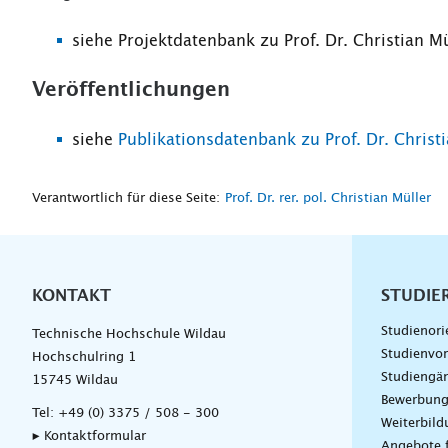
siehe Projektdatenbank zu Prof. Dr. Christian Mü
Veröffentlichungen
siehe
Publikationsdatenbank zu Prof. Dr. Christ
Verantwortlich für diese Seite:
Prof. Dr. rer. pol. Christian Müller
KONTAKT
Unterna
STUDIE
Studienori
Technische Hochschule Wildau
Studienvor
Hochschulring 1
Studiengä
15745 Wildau
Bewerbun
Tel:
+49 (0) 3375 / 508 - 300
Weiterbil
▸ Kontaktformular
Angebote 