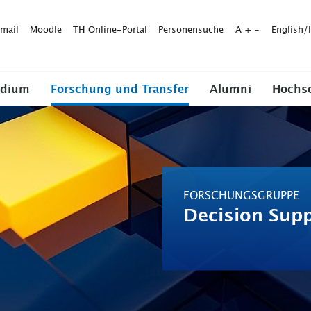
mail
Moodle
TH Online-Portal
Personensuche
A
+
-
English/
udium
Forschung und Transfer
Alumni
Hochs
FORSCHUNGSGRUPPE
Decision Sup