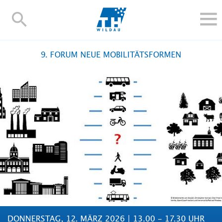
TH-
Wildau
STUDIEREN UND WEITERBILDEN
9. FORUM NEUE MOBILITÄTSFORMEN
IM STUDIUM
FORSCHUNG UND TRANSFER
ALUMNI
HOCHSCHULE
INTERNATIONAL
BESCHÄFTIGTE
Blogs
Kontakt und Anfahrt
Webmail
Moodle
TH Online-Portal
Personensuche
English
DONNERSTAG, 12. MÄRZ 2026 | 13.00 - 17.30 UHR