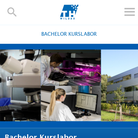
TH-
Wildau
STUDIEREN UND WEITERBILDEN
BACHELOR KURSLABOR
IM STUDIUM
FORSCHUNG UND TRANSFER
ALUMNI
HOCHSCHULE
INTERNATIONAL
BESCHÄFTIGTE
Blogs
Kontakt und Anfahrt
Webmail
Moodle
TH Online-Portal
Personensuche
English
Bachelor Kurslabor