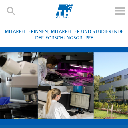
TH-
Wildau
STUDIEREN UND WEITERBILDEN
MITARBEITERINNEN, MITARBEITER UND STUDIERENDE
IM STUDIUM
DER FORSCHUNGSGRUPPE
FORSCHUNG UND TRANSFER
ALUMNI
HOCHSCHULE
INTERNATIONAL
BESCHÄFTIGTE
Blogs
Kontakt und Anfahrt
Webmail
Moodle
TH Online-Portal
Personensuche
English