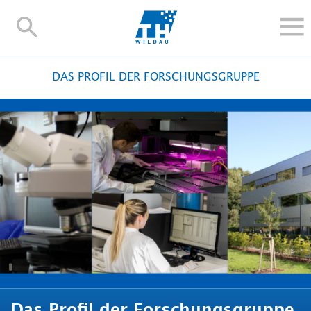
TH-
Wildau
STUDIEREN UND WEITERBILDEN
DAS PROFIL DER FORSCHUNGSGRUPPE
IM STUDIUM
FORSCHUNG UND TRANSFER
ALUMNI
HOCHSCHULE
INTERNATIONAL
BESCHÄFTIGTE
Blogs
Kontakt und Anfahrt
Webmail
Moodle
TH Online-Portal
Personensuche
English
Das Profil der Forschungsgruppe