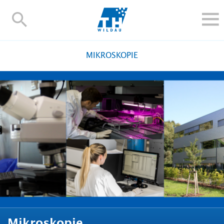
TH-
Wildau
STUDIEREN UND WEITERBILDEN
MIKROSKOPIE
IM STUDIUM
FORSCHUNG UND TRANSFER
ALUMNI
HOCHSCHULE
INTERNATIONAL
BESCHÄFTIGTE
Blogs
Kontakt und Anfahrt
Webmail
Moodle
TH Online-Portal
Personensuche
English
Mikroskopie