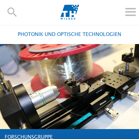
TH-
Wildau
STUDIEREN UND WEITERBILDEN
PHOTONIK UND OPTISCHE TECHNOLOGIEN
IM STUDIUM
FORSCHUNG UND TRANSFER
ALUMNI
HOCHSCHULE
INTERNATIONAL
BESCHÄFTIGTE
Blogs
Kontakt und Anfahrt
Webmail
Moodle
TH Online-Portal
Personensuche
English
FORSCHUNSGRUPPE