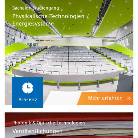
Bachelor-Studiengang
Physikalische Technologien /
Energiesysteme
Mehr erfahren
Präsenz
Photonik & Optische Technologien
Veröffentlichungen