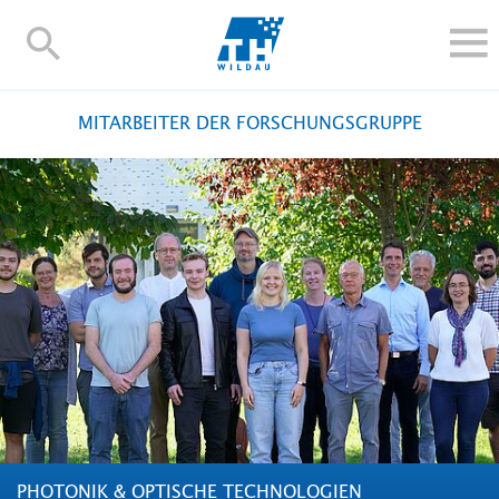
TH-
Wildau
STUDIEREN UND WEITERBILDEN
MITARBEITER DER FORSCHUNGSGRUPPE
IM STUDIUM
FORSCHUNG UND TRANSFER
ALUMNI
HOCHSCHULE
INTERNATIONAL
BESCHÄFTIGTE
Blogs
Kontakt und Anfahrt
Webmail
Moodle
TH Online-Portal
Personensuche
English
PHOTONIK & OPTISCHE TECHNOLOGIEN