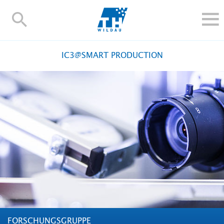
TH-
Wildau
STUDIEREN UND WEITERBILDEN
IC3@SMART PRODUCTION
IM STUDIUM
FORSCHUNG UND TRANSFER
ALUMNI
HOCHSCHULE
INTERNATIONAL
BESCHÄFTIGTE
Blogs
Kontakt und Anfahrt
Webmail
Moodle
TH Online-Portal
Personensuche
English
FORSCHUNGSGRUPPE