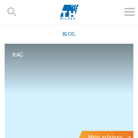
TH-
Wildau
STUDIEREN UND WEITERBILDEN
BLOG
IM STUDIUM
FORSCHUNG UND TRANSFER
RAG
ALUMNI
HOCHSCHULE
INTERNATIONAL
BESCHÄFTIGTE
Blogs
Kontakt und Anfahrt
Webmail
Moodle
TH Online-Portal
Personensuche
English
Mehr erfahren