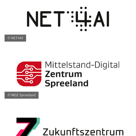
© NET4AI
© MDZ Spreeland