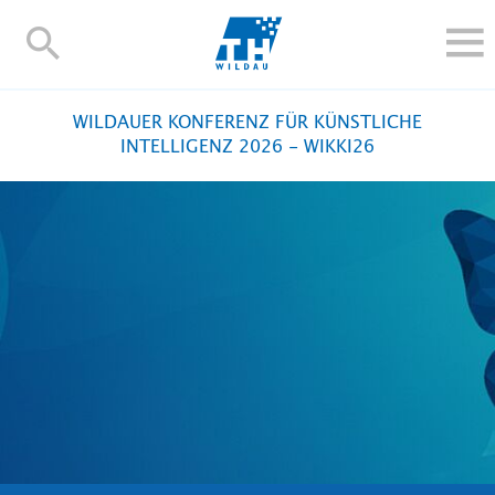
TH-
Wildau
STUDIEREN UND WEITERBILDEN
WILDAUER KONFERENZ FÜR KÜNSTLICHE
IM STUDIUM
INTELLIGENZ 2026 - WIKKI26
FORSCHUNG UND TRANSFER
ALUMNI
HOCHSCHULE
INTERNATIONAL
BESCHÄFTIGTE
Blogs
Kontakt und Anfahrt
Webmail
Moodle
TH Online-Portal
Personensuche
English